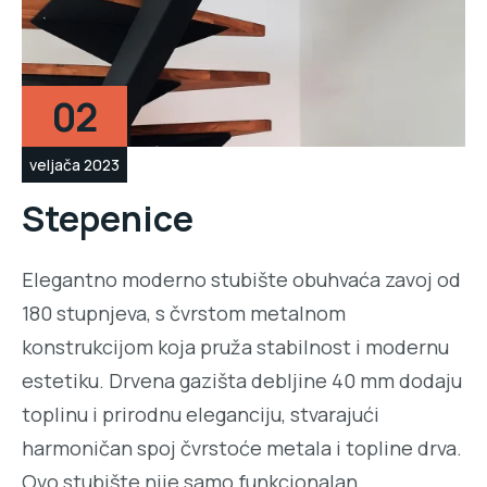
02
veljača 2023
Stepenice
Elegantno moderno stubište obuhvaća zavoj od
180 stupnjeva, s čvrstom metalnom
konstrukcijom koja pruža stabilnost i modernu
estetiku. Drvena gazišta debljine 40 mm dodaju
toplinu i prirodnu eleganciju, stvarajući
harmoničan spoj čvrstoće metala i topline drva.
Ovo stubište nije samo funkcionalan…