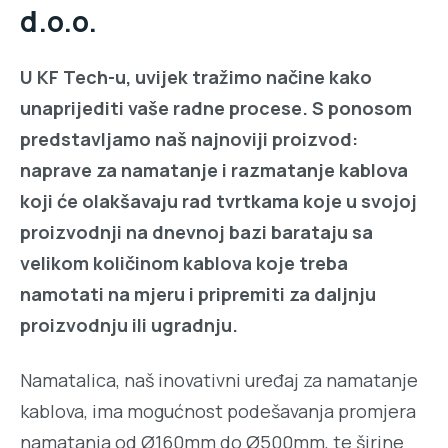
d.o.o.
U KF Tech-u, uvijek tražimo načine kako
unaprijediti vaše radne procese. S ponosom
predstavljamo naš najnoviji proizvod:
naprave za namatanje i razmatanje kablova
koji će olakšavaju rad tvrtkama koje u svojoj
proizvodnji na dnevnoj bazi barataju sa
velikom količinom kablova koje treba
namotati na mjeru i pripremiti za daljnju
proizvodnju ili ugradnju.
Namatalica, naš inovativni uređaj za namatanje
kablova, ima mogućnost podešavanja promjera
namatanja od Ø160mm do Ø500mm, te širine