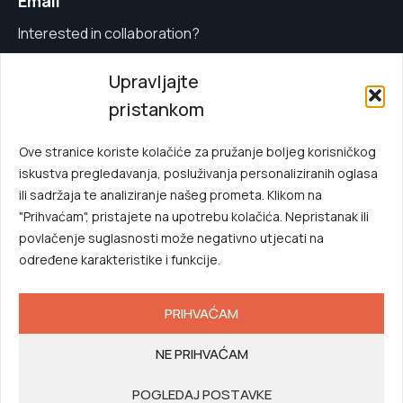
Email
Interested in collaboration?
info@kftech.hr
Upravljajte
pristankom
Quick Menu
Main Menu
Gallery
Ove stranice koriste kolačiće za pružanje boljeg korisničkog
iskustva pregledavanja, posluživanja personaliziranih oglasa
Metalworks
About us
ili sadržaja te analiziranje našeg prometa. Klikom na
Industrial
Contact
"Prihvaćam", pristajete na upotrebu kolačića. Nepristanak ili
povlačenje suglasnosti može negativno utjecati na
određene karakteristike i funkcije.
PRIHVAĆAM
© 2026. KF Tech | Website by
getim.hr
NE PRIHVAĆAM
Tems and Conditions
Company Information
POGLEDAJ POSTAVKE