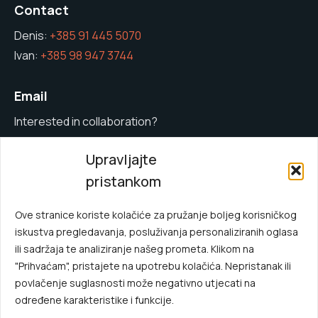
Contact
Denis:
+385 91 445 5070
Ivan:
+385 98 947 3744
Email
Interested in collaboration?
info@kftech.hr
Upravljajte
pristankom
Quick Menu
Main Menu
Gallery
Ove stranice koriste kolačiće za pružanje boljeg korisničkog
iskustva pregledavanja, posluživanja personaliziranih oglasa
Metalworks
About us
ili sadržaja te analiziranje našeg prometa. Klikom na
Industrial
Contact
"Prihvaćam", pristajete na upotrebu kolačića. Nepristanak ili
povlačenje suglasnosti može negativno utjecati na
određene karakteristike i funkcije.